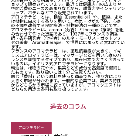
天然香料である精油は、アロマテラピー用としてアロマシ
ョップで販売されています。最近では健康志向の広まりや
空間芳香のニーズの高まりなどから、雑貨店やインテリアシ
ョップ、ホテルなどでも販売されています。
アロマテラピーとは、精油（
Essential oil
）や、植物、また
は植物に由来する香りを用いて、病気・けがの予防、心身
の不調を改善する民間療法・植物療法の一種のことです。
アロマテラピーは、
aroma
（芳香）と
therapy
（療法）を組
み合わせて作った造語であり、
1937
年にフランスの調香
師・香料研究者（化学者）のルネ・モーリス・ガットフォ
セの著書「
Aromatherapie
」で世界に広まったと言われてい
ます。
フランスのアロマテラピーは、薬理的要素が大きく、イギ
リス式アロマテラピーは、マッサージなどを用い心身のバ
ランスを調整するタイプであり、現在日本で大きく広まって
いるのは。イギリス式アロマテラピーになります。
精油は、植物の花や木、果実などの成分を高濃度で濃縮し
たものです。取り扱いには十分ご注意ください。
同じ「香料」という原料を使った商品でも、作り方により
大きく市場が分かれます。一般的な企業では、業界の特性
からどちらかの市場に絞っていますが、アロマクエストは
どちらの用途の香料も取り扱っています。
過去のコラム
アロマテラピー