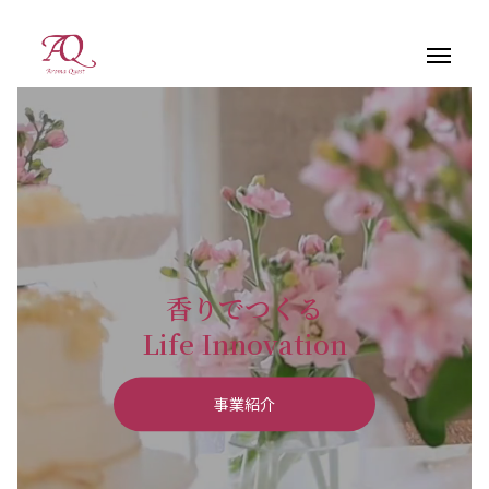
香りでつくる
2025.12.04
Life Innovation
ウェブサイトをリニューアルしました
2024.09.25
事業紹介
「中小企業と組合」にて「禅心香」が紹介されました！
2024.09.02