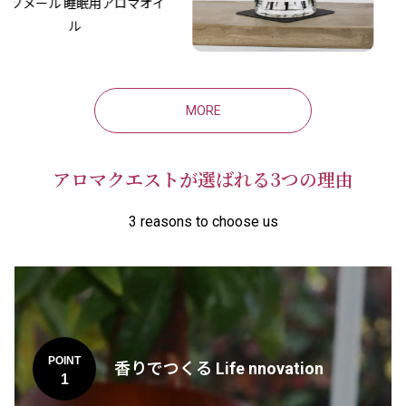
メール 睡眠用アロマオイ
Na
ル
MORE
アロマクエストが選ばれる3つの理由
3 reasons to choose us
POINT
香りでつくる Life nnovation
1