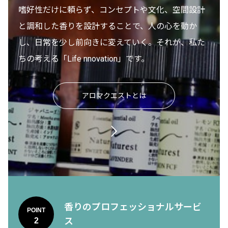
嗜好性だけに頼らず、コンセプトや文化、空間設計
と調和した香りを設計することで、人の心を動か
し、日常を少し前向きに変えていく。それが、私た
ちの考える「Life nnovation」です。
アロマクエストとは
香りのプロフェッショナルサービ
POINT
ス
2