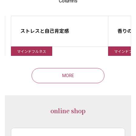
Columns
ストレスと自己肯定感
香りの
マインドフルネス
マインドフル
MORE
online shop