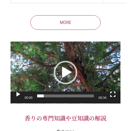
MORE
動
画
プ
レ
ー
ヤ
ー
00:00
00:34
香りの専門知識や豆知識の解説